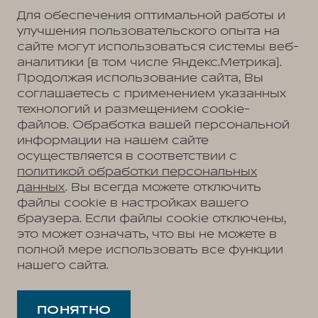
Для обеспечения оптимальной работы и
улучшения пользовательского опыта на
сайте могут использоваться системы веб-
Политика обработки персональных данных
Пользовательское соглашение
аналитики (в том числе Яндекс.Метрика).
Согласие на коммуникацию
Согласие на предоставление персональных данных третьим лицам
Продолжая использование сайта, Вы
Согласие на обработку ПД
соглашаетесь с применением указанных
технологий и размещением cookie-
файлов. Обработка вашей персональной
информации на нашем сайте
Адрес
осуществляется в соответствии с
Владивосток, ул. Тульская, д. 22
Телефон
политикой обработки персональных
+7 (423) 279-09-19
данных
. Вы всегда можете отключить
файлы cookie в настройках вашего
браузера. Если файлы cookie отключены,
это может означать, что вы не можете в
АВТОМОБИЛИ В НАЛИЧИИ
полной мере использовать все функции
МОДЕЛЬНЫЙ РЯД
нашего сайта.
WEY 05
ПОКУПАТЕЛЯМ
WEY 07
Модельный ряд
WEY 80 Премиум
ВЛАДЕЛЬЦАМ
WEY 05
WEY 80 Премиум Лаундж
Сервис
ПОНЯТНО
WEY 07
О ДИЛЕРЕ
Запись на сервис