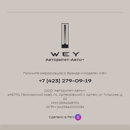
Авторитет-Авто+
Получите информацию о бренде и моделях WEY
+7 (423) 279-09-19
ООО "Авторитет-Авто+"
692770, Приморский край, г.о. Артемовский, г. Артем, ул. Тульская, д.
22
ИНН 2536268701
ОГРН 1142536000034
Сделано в Perx