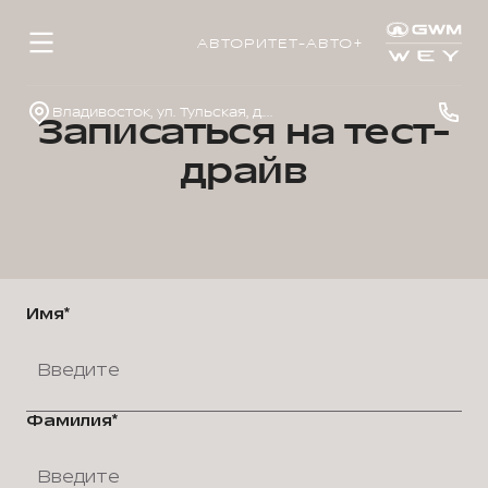
АВТОРИТЕТ-АВТО+
Владивосток, ул. Тульская, д. 22
Записаться на тест-
драйв
Имя*
Фамилия*