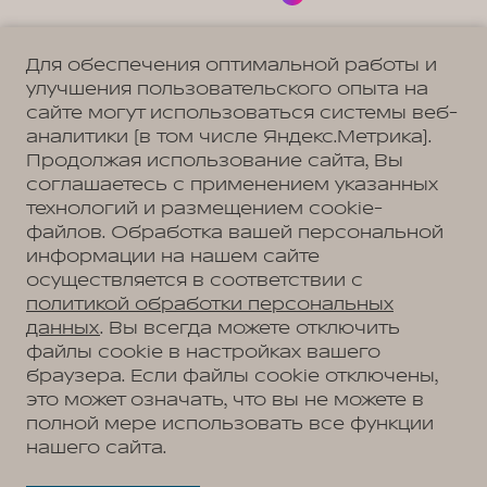
Для обеспечения оптимальной работы и
улучшения пользовательского опыта на
сайте могут использоваться системы веб-
Политика обработки персональных данных
Пользовательское соглашение
аналитики (в том числе Яндекс.Метрика).
Согласие на коммуникацию
Согласие на предоставление персональных данных третьим лицам
Продолжая использование сайта, Вы
Согласие на обработку ПД
соглашаетесь с применением указанных
технологий и размещением cookie-
файлов. Обработка вашей персональной
информации на нашем сайте
Адрес
осуществляется в соответствии с
Владивосток, ул. Тульская, д. 22
Телефон
политикой обработки персональных
+7 (423) 279-09-19
данных
. Вы всегда можете отключить
файлы cookie в настройках вашего
браузера. Если файлы cookie отключены,
это может означать, что вы не можете в
АВТОМОБИЛИ В НАЛИЧИИ
полной мере использовать все функции
МОДЕЛЬНЫЙ РЯД
нашего сайта.
WEY 05
ПОКУПАТЕЛЯМ
WEY 07
Модельный ряд