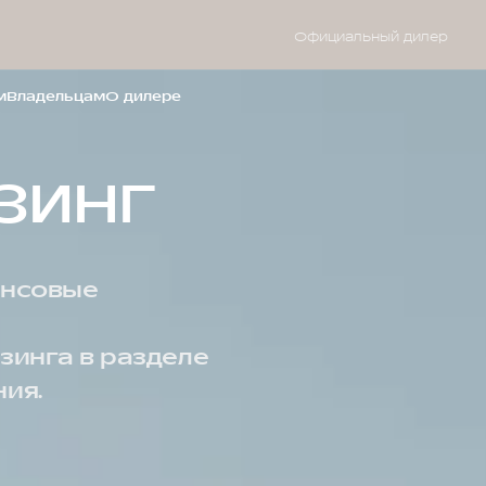
Официальный дилер
м
Владельцам
О дилере
ИЗИНГ
ансовые
изинга в разделе
ия.