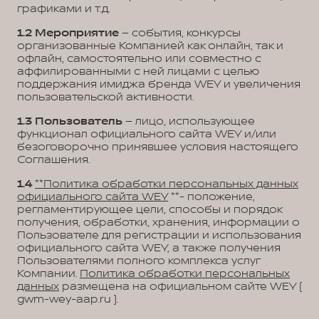
графиками и т.д.
1.2
Мероприятие
– события, конкурсы
организованные Компанией как онлайн, так и
офлайн, самостоятельно или совместно с
аффилированными с ней лицами с целью
поддержания имиджа бренда WEY и увеличения
пользовательской активности.
1.3
Пользователь
– лицо, использующее
функционал официального сайта WEY и/или
безоговорочно принявшее условия настоящего
Соглашения.
1.4
**Политика обработки персональных данных
официального сайта WEY
**- положение,
регламентирующее цели, способы и порядок
получения, обработки, хранения, информации о
Пользователе для регистрации и использования
официального сайта WEY, а также получения
Пользователями полного комплекса услуг
Компании.
Политика обработки персональных
данных
размещена на официальном сайте WEY (
gwm-wey-aap.ru ).