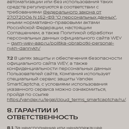
автоматизации или без использования таких
средств регулируются в соответствии с
требованиями
Федерального закона от
27.07.2006 N 152-ФЗ “О персональных данных”
,
иными нормативно-правовыми актами
Российской Федерации, настоящим
Соглашением, а также Политикой обработки
персональных данных официального сайта WEY
–
gwm-wey-aap.ru/politika-obrabotki-personal-
nykh-dannykh/
7.2
В целях защиты и обеспечения безопасности
официального сайта WEY, а также
конфиденциальности персональных данных
Пользователей сайта, Компания использует
специальный сервис защиты Yandex
SmartCaptcha, с условиями использования
указанного сервиса можно ознакомиться,
пройдя по ссылке
https://yandex.ru/legal/cloud_terms_smartcaptcha/ru/
.
8. ГАРАНТИИ И
ОТВЕТСТВЕННОСТЬ
8.1
За неисполнение или ненадлежащее