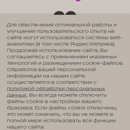
Для обеспечения оптимальной работы и
Политика обработки персональных данных
улучшения пользовательского опыта на
Пользовательское соглашение
сайте могут использоваться системы веб-
Согласие на коммуникацию
Согласие на предоставление персональных данных третьим лицам
аналитики (в том числе Яндекс.Метрика).
Согласие на обработку ПД
Продолжая использование сайта, Вы
соглашаетесь с применением указанных
технологий и размещением cookie-файлов.
Адрес
Обработка вашей персональной
Владивосток, ул. Тульская, д. 22
информации на нашем сайте
Телефон
осуществляется в соответствии с
+7 (423) 279-09-19
политикой обработки персональных
данных
. Вы всегда можете отключить
файлы cookie в настройках вашего
браузера. Если файлы cookie отключены,
АВТОМОБИЛИ В НАЛИЧИИ
это может означать, что вы не можете в
МОДЕЛЬНЫЙ РЯД
полной мере использовать все функции
WEY 05
ПОКУПАТЕЛЯМ
WEY 07
нашего сайта.
Модельный ряд