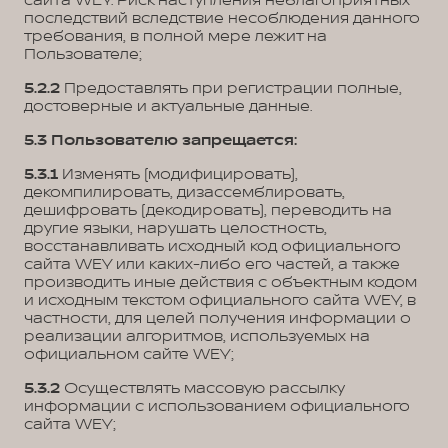
сайта WEY. Риск наступления неблагоприятных
последствий вследствие несоблюдения данного
требования, в полной мере лежит на
Пользователе;
5.2.2
Предоставлять при регистрации полные,
достоверные и актуальные данные.
5.3 Пользователю запрещается:
5.3.1
Изменять (модифицировать),
декомпилировать, дизассемблировать,
дешифровать (декодировать), переводить на
другие языки, нарушать целостность,
восстанавливать исходный код официального
сайта WEY или каких-либо его частей, а также
производить иные действия с объектным кодом
и исходным текстом официального сайта WEY, в
частности, для целей получения информации о
реализации алгоритмов, используемых на
официальном сайте WEY;
5.3.2
Осуществлять массовую рассылку
информации с использованием официального
сайта WEY;