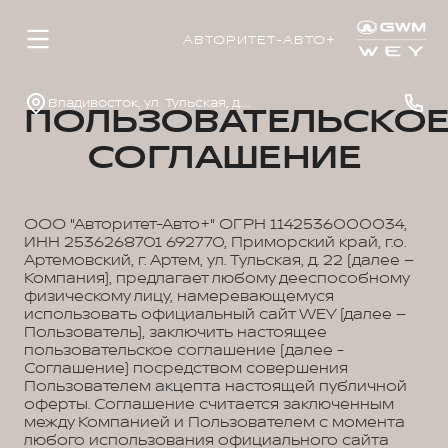
АВТОРИТЕТ-АВТО+
Владивосток, ул. Тульская, д. 22
ПОЛЬЗОВАТЕЛЬСКО
СОГЛАШЕНИЕ
ООО "Авторитет-Авто+" ОГРН 1142536000034,
ИНН 2536268701 692770, Приморский край, г.о.
Артемовский, г. Артем, ул. Тульская, д. 22 (далее –
Компания), предлагает любому дееспособному
физическому лицу, намеревающемуся
использовать официальный сайт WEY (далее –
Пользователь), заключить настоящее
пользовательское соглашение (далее -
Соглашение) посредством совершения
Пользователем акцепта настоящей публичной
оферты. Соглашение считается заключенным
между Компанией и Пользователем с момента
любого использования официального сайта