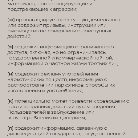
материалы, пропагандирующие и
подстрекающие к агрессии;
(ж)
пропагандирует преступную деятельность
или содержит призывы, инструкции или
руководства по совершению преступных
действий;
(з)
содержит информацию ограниченного
доступа, включая, но не ограничиваясь,
государственной и коммерческой тайной,
информацией о частной жизни третьих лиц;
(и)
содержит рекламу употребления
наркотических веществ, информацию о
распространении наркотиков, способы их
изготовления и употребления;
(к)
потенциально может привести к совершению
противоправных действий путем введения
Пользователей в заблуждение или
злоупотребления их доверием;
(л)
содержит информацию, связанную с
дискредитацией государства, государственной