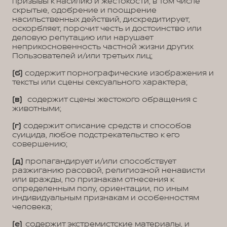
призывы к насилию и жестокости, в том числе
скрытые, одобрение и поощрение
насильственных действий, дискредитирует,
оскорбляет, порочит честь и достоинство или
деловую репутацию или нарушает
неприкосновенность частной жизни других
Пользователей и/или третьих лиц;
(б)
содержит порнографические изображения и
тексты или сцены сексуального характера;
(в)
содержит сцены жестокого обращения с
животными;
(г)
содержит описание средств и способов
суицида, любое подстрекательство к его
совершению;
(д)
пропагандирует и/или способствует
разжиганию расовой, религиозной ненависти
или вражды, по признакам отнесения к
определенным полу, ориентации, по иным
индивидуальным признакам и особенностям
человека;
(е)
содержит экстремистские материалы, и