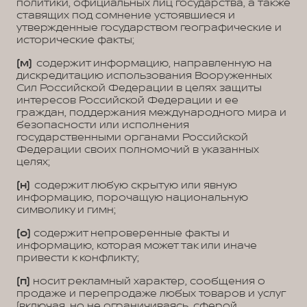
политики, официальных лиц государства, а также
ставящих под сомнение устоявшиеся и
утвержденные государством географические и
исторические факты;
(м)
содержит информацию, направленную на
дискредитацию использования Вооруженных
Сил Российской Федерации в целях защиты
интересов Российской Федерации и ее
граждан, поддержания международного мира и
безопасности или исполнения
государственными органами Российской
Федерации своих полномочий в указанных
целях;
(н)
содержит любую скрытую или явную
информацию, порочащую национальную
символику и гимн;
(о)
содержит непроверенные факты и
информацию, которая может так или иначе
привести к конфликту;
(п)
носит рекламный характер, сообщения о
продаже и перепродаже любых товаров и услуг
(включая, но не ограничиваясь, сферой