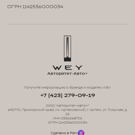
ОГРН 1142536000034
Авторитет-Авто+
Получите информацию о бренде и моделях WEY
+7 (423) 279-09-19
ООО "Авторитет-Авто+"
692770, Приморский край, г.о. Артемовский, г. Артем, ул. Тульская, д.
22
ИНН 2536268701
ОГРН 1142536000034
Сделано в Perx