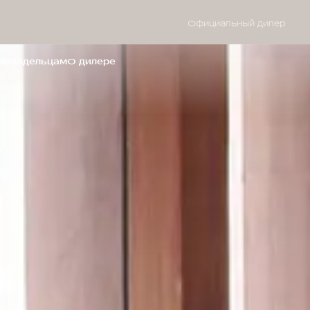
Официальный дилер
м
Владельцам
О дилере