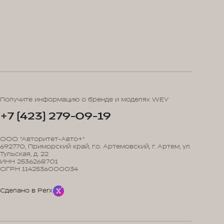
Получите информацию о бренде и моделях WEY
+7 (423) 279-09-19
ООО "Авторитет-Авто+"
692770, Приморский край, г.о. Артемовский, г. Артем, ул.
Тульская, д. 22
ИНН 2536268701
ОГРН 1142536000034
Сделано в Perx