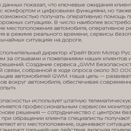
 данных показал, что ключевые ожидания клиен
 с комфортом и цифровыми функциями, но такж
возможностью получать оперативную помощь п
орожных ситуациях. В число наиболее востреб
ие местоположения автомобиля, оперативное р
ия в режиме реального времени, сервисы безоп
ычайных ситуациях на дороге.
сполнительный директор «Грейт Волл Мотор Рус
м за отзывами и пожеланиями наших клиентов и
 решений. Создание сервиса „GWM Безопасност
й связи, собранной в ходе опроса около 30 0
льцев автомобилей GWM. Наша цель — развиват
сов вокруг автомобиля, обеспечивая современ
опыт».
пасность» использует штатную телематическую
олняется профессиональным сервисом монитор
основе решения — сотрудничество с центром бе
: при обращении клиента специалисты получают
еляют его местоположение, оценивают ситуацию
ганизуют дальнейшие действия, включая привл