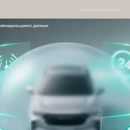
Официальный дилер
м
Владельцам
О дилере