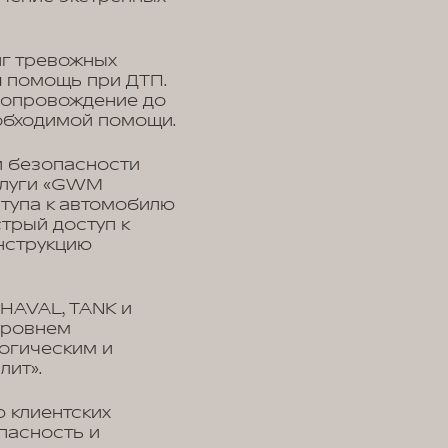
нг тревожных
я помощь при ДТП.
 сопровождение до
обходимой помощи.
й безопасности
слуги «GWM
тупа к автомобилю
трый доступ к
нструкцию
HAVAL, TANK и
 уровнем
огическим и
лит».
 клиентских
пасность и