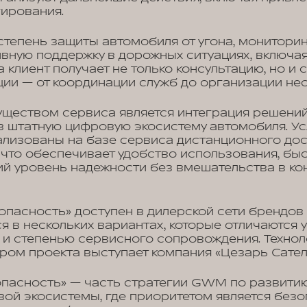
гирования.
тепень защиты автомобиля от угона, монитори
вную поддержку в дорожных ситуациях, включа
а клиент получает не только консультацию, но и
ции — от координации служб до организации не
ществом сервиса является интеграция решени
в штатную цифровую экосистему автомобиля. У
ализованы на базе сервиса дистанционного дос
 что обеспечивает удобство использования, быс
ий уровень надежности без вмешательства в ко
пасность» доступен в дилерской сети брендов 
я в нескольких вариантах, которые отличаются
 и степенью сервисного сопровождения. Технол
ом проекта выступает компания «Цезарь Сател
пасность» — часть стратегии GWM по развитию
ой экосистемы, где приоритетом является безо