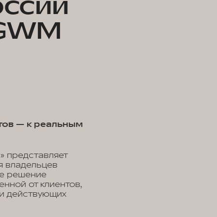
оссии
«GWM
тов — к реальным
» представляет
я владельцев
ое решение
нной от клиентов,
ди действующих