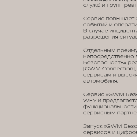
служб и групп реа
Сервис повышает с
событий и операти
В случае инцидент
разрешения ситуа
Отдельным преиму
непосредственно 
Безопасность» ре
(GWM Connection),
сервисам и высок
автомобиля.
Сервис «GWM Безо
WEY и предлагаетс
функциональности
сервисным партнёр
Запуск «GWM Безо
сервисов и цифров