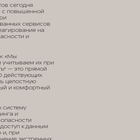
тов сегодня
е с повышенной
ри
ованных сервисов
еагирование на
асности и
»: «Мы
 учитываем их при
ь“ — это прямой
00 действующих
ь целостную
ный и комфортный
 систему
инга и
зопасности
 доступ к данным
 и, при
ечение экстренных