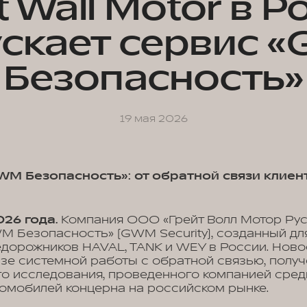
t Wall Motor в Р
ускает сервис 
Безопасность»
19 мая 2026
WM Безопасность»: от обратной связи клиен
026 года.
Компания ООО «Грейт Волл Мотор Рус
 Безопасность» (GWM Security), созданный дл
едорожников HAVAL, TANK и WEY в России. Нов
зе системной работы с обратной связью, получе
го исследования, проведенного компанией сре
омобилей концерна на российском рынке.