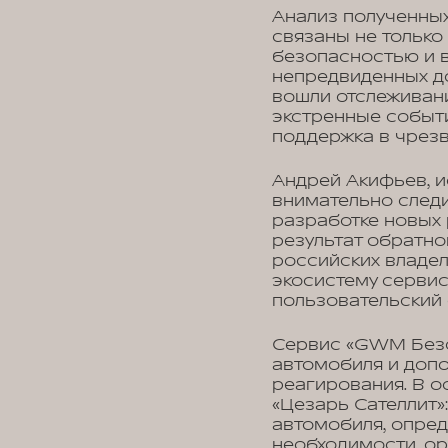
Анализ полученных
связаны не только
безопасностью и 
непредвиденных д
вошли отслеживан
экстренные событ
поддержка в чрезв
Андрей Акифьев, и
внимательно следи
разработке новых
результат обратно
российских владе
экосистему серви
пользовательский 
Сервис «GWM Безо
автомобиля и доп
реагирования. В 
«Цезарь Сателлит»
автомобиля, опред
необходимости, ор