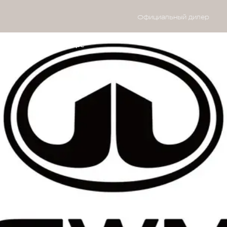
Официальный дилер
м
Владельцам
О дилере