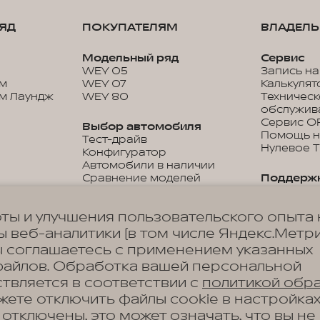
ЯД
ПОКУПАТЕЛЯМ
ВЛАДЕЛ
Модельный ряд
Сервис
WEY 05
Запись на
м
WEY 07
Калькулят
м Лаундж
WEY 80
Техничес
обслужив
Сервис O
Выбор автомобиля
Помощь н
Тест-драйв
Нулевое 
Конфигуратор
Автомобили в наличии
Сравнение моделей
Поддерж
Прайс-листы и каталоги
Гарантия
Дистанци
ты и улучшения пользовательского опыта 
управлен
Покупка
Цифровые
 веб-аналитики (в том числе Яндекс.Метри
Кредитный калькулятор
Подписки
Программы кредитования
ы соглашаетесь с применением указанных
Руководст
Корпоративным клиентам
файлов. Обработка вашей персональной
эксплуата
Специальные
твляется в соответствии с
политикой обр
предложения
ожете отключить файлы cookie в настройка
Программы лизинга
Аксессу
Зарядные
 отключены, это может означать, что вы не