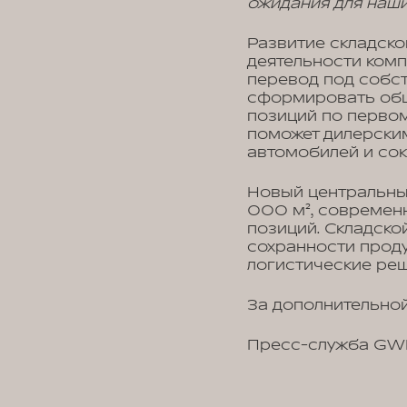
ожидания для наши
Развитие складск
деятельности комп
перевод под собст
сформировать обш
позиций по перво
поможет дилерски
автомобилей и сок
Новый центральны
000 м², современн
позиций. Складско
сохранности проду
логистические реш
За дополнительной
Пресс-служба G