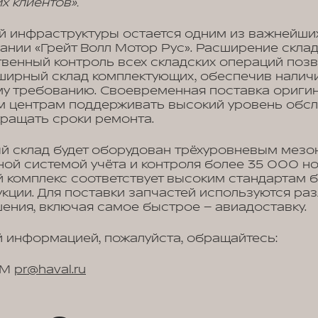
х клиентов».
ой инфраструктуры остается одним из важнейши
ании «Грейт Волл Мотор Рус». Расширение скла
венный контроль всех складских операций поз
ирный склад комплектующих, обеспечив налич
му требованию. Своевременная поставка ориги
м центрам поддерживать высокий уровень обс
ращать сроки ремонта.
й склад будет оборудован трёхуровневым мез
ой системой учёта и контроля более 35 000 н
й комплекс соответствует высоким стандартам 
кции. Для поставки запчастей используются ра
ения, включая самое быстрое – авиадоставку.
 информацией, пожалуйста, обращайтесь:
WM
pr@haval.ru