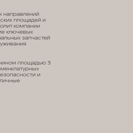
х направлений
дских площадей и
волит компании
ие ключевых
нальных запчастей
луживания
онином площадью 3
оменклатурных
безопасности и
зличные