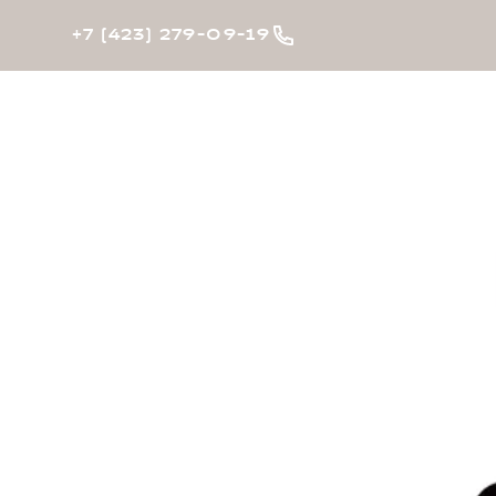
+7 (423) 279-09-19
Автомобили в наличии
Модельный ряд
Покупателя