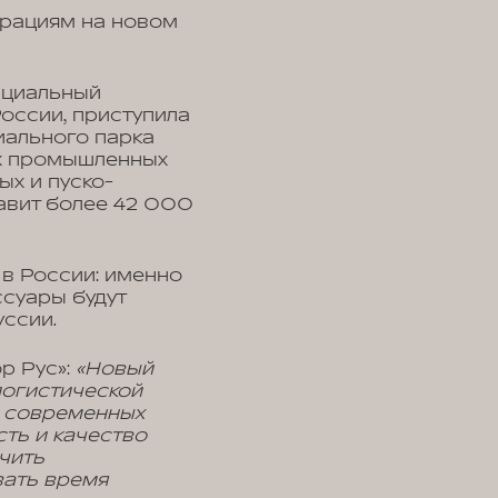
ерациям на новом
ициальный
оссии, приступила
иального парка
их промышленных
х и пуско-
авит более 42 000
в России: именно
ссуары будут
уссии.
р Рус»:
«Новый
логистической
ю современных
ть и качество
чить
вать время