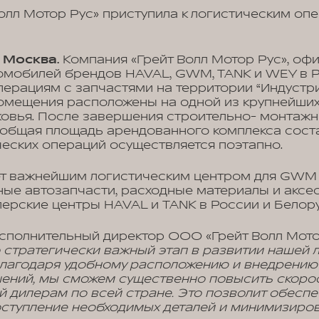
олл Мотор Рус» приступила к логистическим оп
, Москва.
Компания «Грейт Волл Мотор Рус», оф
омобилей брендов HAVAL, GWM, TANK и WEY в Р
перациям с запчастями на территории “Индустр
 помещения расположены на одной из крупнейш
овья. После завершения строительно- монтажны
 общая площадь арендованного комплекса сост
ических операций осуществляется поэтапно.
ет важнейшим логистическим центром для GWM 
ые автозапчасти, расходные материалы и аксе
лерские центры HAVAL и TANK в России и Белор
сполнительный директор ООО «Грейт Волл Мото
то стратегически важный этап в развитии нашей 
Благодаря удобному расположению и внедрени
шений, мы сможем существенно повысить скорос
й дилерам по всей стране. Это позволит обеспе
ступление необходимых деталей и минимизиро