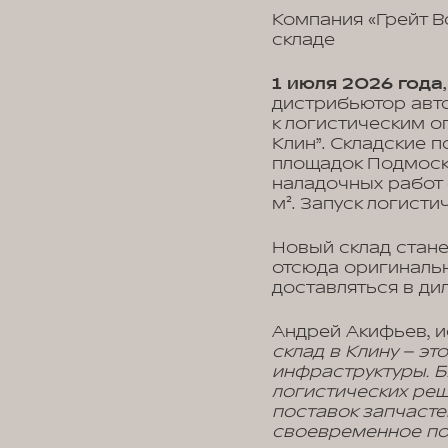
Компания «Грейт В
складе
1 июля 2026 года
дистрибьютор авт
к логистическим о
Клин”. Складские
площадок Подмоск
наладочных работ
м². Запуск логист
Новый склад стан
отсюда оригинальн
доставляться в ди
Андрей Акифьев, и
склад в Клину – э
инфраструктуры. 
логистических ре
поставок запчасте
своевременное по