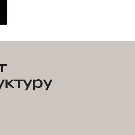
т
уктуру