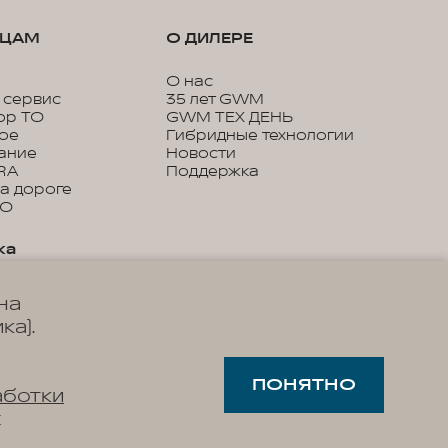
ЬЦАМ
О ДИЛЕРЕ
О нас
 сервис
35 лет GWM
ор ТО
GWM ТЕХ ДЕНЬ
кое
Гибридные технологии
ание
Новости
RA
Поддержка
а дороге
ТО
ка
онное
на
ие
 сервисы WEY
ка).
ва по
ции
ПОНЯТНО
аботки
х
ры
 станции