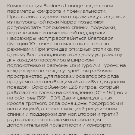
Комплектация Business Lounge задает свои
параметры комфорта и премиальности.
Просторные сиденья на втором ряду с отделкой
из натуральной кожи Nappa позволяют
регулировать положение спинки, подножки,
подголовника и поясничной поддержки.
Пассажиры могут расслабиться благодаря
функции 10-точечного массажа с шестью
режимами. При этом два откидных столика, по
одному беспроводному зарядному устройству
для каждого пассажира в широком
подлокотнике и разъёмы USB Type A и Type-C на
каждое кресло создадут удобное рабочее
пространство. Для пассажиров второго ряда
предусмотрен необходимый атрибут для долгих
поездок - бокс объемом 12,5 литров, который
работает не только на охлаждение (0° – 15°), но и
на обогрев (35° - 50°). Два индивидуальных
кресла третьего ряда оснащены подогревом и
вентиляцией, а также функцией регулировки
спинки и поддержки для ног. Второй и третий
ряд оснащены шторками на окнах для
дополнительной приватности и комфорта.