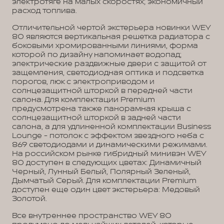
электротяге на малых скоростях; экономичный
расход топлива.
Отличительной чертой экстерьера новинки WEY
80 являются вертикальная решетка радиатора с
боковыми хромированными линиями, форма
которой по дизайну напоминает водопад;
электрические раздвижные двери с защитой от
защемления, светодиодная оптика и подсветка
порогов, люк с электроприводом и
солнцезащитной шторкой в передней части
салона. Для комплектации Premium
предусмотрена также панорамная крыша с
солнцезащитной шторкой в задней части
салона, а для удлиненной комплектации Business
Lounge - потолок с эффектом звездного неба с
869 светодиодами и динамическими режимами.
На российском рынке гибридный минивэн WEY
80 доступен в следующих цветах: Динамичный
Черный, Лунный Белый, Полярный Зеленый,
Дымчатый Серый. Для комплектации Premium
доступен еще один цвет экстерьера: Медовый
Золотой.
Все внутреннее пространство WEY 80