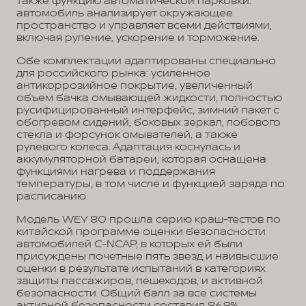
также функцию автоматической парковки:
автомобиль анализирует окружающее
пространство и управляет всеми действиями,
включая руление, ускорение и торможение.
Обе комплектации адаптированы специально
для российского рынка: усиленное
антикоррозийное покрытие, увеличенный
объем бачка омывающей жидкости, полностью
русифицированный интерфейс, зимний пакет с
обогревом сидений, боковых зеркал, лобового
стекла и форсунок омывателей, а также
рулевого колеса. Адаптация коснулась и
аккумуляторной батареи, которая оснащена
функциями нагрева и поддержания
температуры, в том числе и функцией заряда по
расписанию.
Модель WEY 80 прошла серию краш-тестов по
китайской программе оценки безопасности
автомобилей С-NCAP, в которых ей были
присуждены почетные пять звезд и наивысшие
оценки в результате испытаний в категориях
защиты пассажиров, пешеходов, и активной
безопасности. Общий балл за все системы
активной безопасности составил 86,9%.