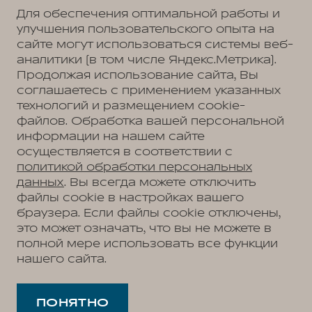
Для обеспечения оптимальной работы и
улучшения пользовательского опыта на
сайте могут использоваться системы веб-
Политика обработки персональных данных
Пользовательское соглашение
аналитики (в том числе Яндекс.Метрика).
Согласие на коммуникацию
Согласие на предоставление персональных данных третьим лицам
Продолжая использование сайта, Вы
Согласие на обработку ПД
соглашаетесь с применением указанных
технологий и размещением cookie-
файлов. Обработка вашей персональной
информации на нашем сайте
Адрес
осуществляется в соответствии с
Владивосток, ул. Тульская, д. 22
Телефон
политикой обработки персональных
+7 (423) 279-09-19
данных
. Вы всегда можете отключить
файлы cookie в настройках вашего
браузера. Если файлы cookie отключены,
это может означать, что вы не можете в
АВТОМОБИЛИ В НАЛИЧИИ
полной мере использовать все функции
МОДЕЛЬНЫЙ РЯД
нашего сайта.
WEY 05
ПОКУПАТЕЛЯМ
WEY 07
Модельный ряд
WEY 80 Премиум
ВЛАДЕЛЬЦАМ
WEY 05
WEY 80 Премиум Лаундж
Сервис
ПОНЯТНО
WEY 07
О ДИЛЕРЕ
Запись на сервис
WEY 80