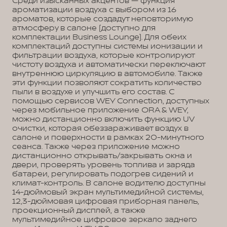
Среди изысканных акцентов — функция
ароматизации воздуха с выбором из 16
ароматов, которые создадут неповторимую
атмосферу в салоне (доступно для
комплектации Business Lounge). Для обеих
комплектаций доступны системы ионизации и
фильтрации воздуха, которые контролируют
чистоту воздуха и автоматически переключают
внутреннюю циркуляцию в автомобиле. Также
эти функции позволяют сократить количество
пыли в воздухе и улучшить его состав. С
помощью сервисов WEY Connection, доступных
через мобильное приложение ORA & WEY,
можно дистанционно включить функцию UV
очистки, которая обеззараживает воздух в
салоне и поверхности в рамках 20-минутного
сеанса. Также через приложение можно
дистанционно открывать/закрывать окна и
двери, проверять уровень топлива и заряда
батареи, регулировать подогрев сидений и
климат-контроль. В салоне водителю доступны
14-дюймовый экран мультимедийной системы,
12,3-дюймовая цифровая приборная панель,
проекционный дисплей, а также
мультимедийное цифровое зеркало заднего