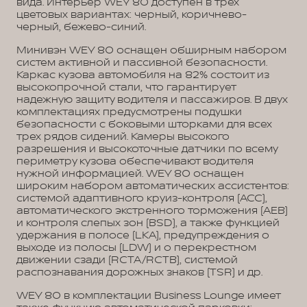
вида. Интерьер WEY 80 доступен в трех
цветовых вариантах: черный, коричнево-
черный, бежево-синий.
Минивэн WEY 80 оснащен обширным набором
систем активной и пассивной безопасности.
Каркас кузова автомобиля на 82% состоит из
высокопрочной стали, что гарантирует
надежную защиту водителя и пассажиров. В двух
комплектациях предусмотрены подушки
безопасности с боковыми шторками для всех
трех рядов сидений. Камеры высокого
разрешения и высокоточные датчики по всему
периметру кузова обеспечивают водителя
нужной информацией. WEY 80 оснащен
широким набором автоматических ассистентов:
системой адаптивного круиз-контроля (ACC),
автоматического экстренного торможения (AEB)
и контроля слепых зон (BSD), а также функцией
удержания в полосе (LKA), предупреждения о
выходе из полосы (LDW) и о перекрестном
движении сзади (RCTA/RCTB), системой
распознавания дорожных знаков (TSR) и др.
WEY 80 в комплектации Business Lounge имеет