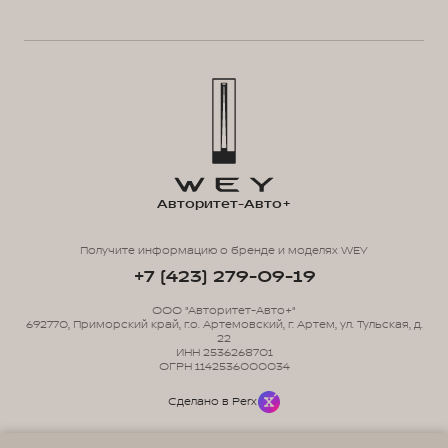
Авторитет-Авто+
Получите информацию о бренде и моделях WEY
+7 (423) 279-09-19
ООО "Авторитет-Авто+"
692770, Приморский край, г.о. Артемовский, г. Артем, ул. Тульская, д.
22
ИНН 2536268701
ОГРН 1142536000034
Сделано в Perx