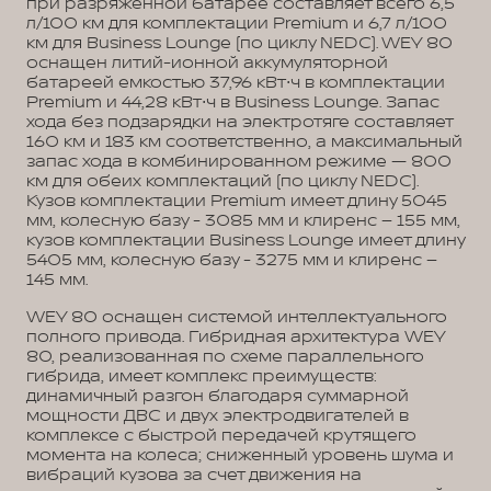
при разряженной батарее составляет всего 6,5
л/100 км для комплектации Premium и 6,7 л/100
км для Business Lounge (по циклу NEDC). WEY 80
оснащен литий-ионной аккумуляторной
батареей емкостью 37,96 кВт⋅ч в комплектации
Premium и 44,28 кВт⋅ч в Business Lounge. Запас
хода без подзарядки на электротяге составляет
160 км и 183 км соответственно, а максимальный
запас хода в комбинированном режиме — 800
км для обеих комплектаций (по циклу NEDC).
Кузов комплектации Premium имеет длину 5045
мм, колесную базу - 3085 мм и клиренс – 155 мм,
кузов комплектации Business Lounge имеет длину
5405 мм, колесную базу - 3275 мм и клиренс –
145 мм.
WEY 80 оснащен системой интеллектуального
полного привода. Гибридная архитектура WEY
80, реализованная по схеме параллельного
гибрида, имеет комплекс преимуществ:
динамичный разгон благодаря суммарной
мощности ДВС и двух электродвигателей в
комплексе с быстрой передачей крутящего
момента на колеса; сниженный уровень шума и
вибраций кузова за счет движения на