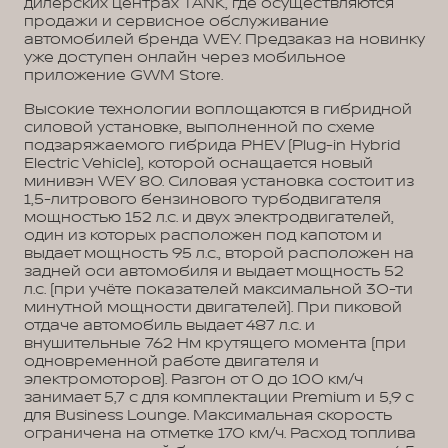
дилерских центрах TANK, где осуществляются
продажи и сервисное обслуживание
автомобилей бренда WEY. Предзаказ на новинку
уже доступен онлайн через мобильное
приложение GWM Store.
Высокие технологии воплощаются в гибридной
силовой установке, выполненной по схеме
подзаряжаемого гибрида PHEV (Plug-in Hybrid
Electric Vehicle), которой оснащается новый
минивэн WEY 80. Силовая установка состоит из
1,5-литрового бензинового турбодвигателя
мощностью 152 л.с. и двух электродвигателей,
один из которых расположен под капотом и
выдает мощность 95 л.с., второй расположен на
задней оси автомобиля и выдает мощность 52
л.с. (при учёте показателей максимальной 30-ти
минутной мощности двигателей). При пиковой
отдаче автомобиль выдает 487 л.с. и
внушительные 762 Нм крутящего момента (при
одновременной работе двигателя и
электромоторов). Разгон от 0 до 100 км/ч
занимает 5,7 с для комплектации Premium и 5,9 с
для Business Lounge. Максимальная скорость
ограничена на отметке 170 км/ч. Расход топлива