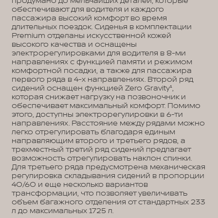
продумано до мельчайших деталей, которые
обеспечивают для водителя и каждого
пассажира высокий комфорт во время
длительных поездок. Сиденья в комплектации
Premium отделаны искусственной кожей
высокого качества и оснащены
электрорегулировками для водителя в 8-ми
направлениях с функцией памяти и режимом
комфортной посадки, а также для пассажира
первого ряда в 4-х направлениях. Второй ряд
сидений оснащен функцией Zero Gravity¹,
которая снижает нагрузку на позвоночник и
обеспечивает максимальный комфорт. Помимо
этого, доступны электрорегулировки в 6-ти
направлениях. Расстояние между рядами можно
легко отрегулировать благодаря единым
направляющим второго и третьего рядов, а
трехместный третий ряд сидений предлагает
возможность отрегулировать наклон спинки.
Для третьего ряда предусмотрена механическая
регулировка складывания сидений в пропорции
40/60 и еще несколько вариантов
трансформации, что позволяет увеличивать
объем багажного отделения от стандартных 233
л до максимальных 1725 л.