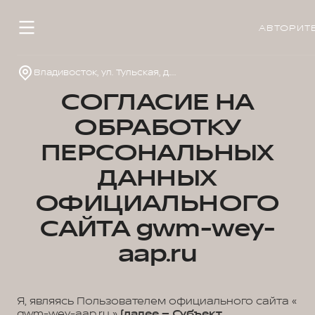
АВТОРИТ
Владивосток, ул. Тульская, д. 22
СОГЛАСИЕ НА
ОБРАБОТКУ
ПЕРСОНАЛЬНЫХ
ДАННЫХ
ОФИЦИАЛЬНОГО
САЙТА gwm-wey-
aap.ru
Я, являясь Пользователем официального сайта «
gwm-wey-aap.ru »
(далее – Субъект