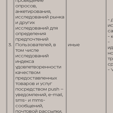
проведение
опросов,
анкетирования,
исследований рынка
- 
и других
и
исследований для
са
определения
- 
предпочтений
-
3.
Пользователей, в
иные
и
том числе
н
исследований
т
индекса
ср
удовлетворенности
- 
качеством
предоставленных
товаров и услуг
посредством push –
уведомлений, e-mail,
sms- и mms-
сообщений,
почтовой рассылки,