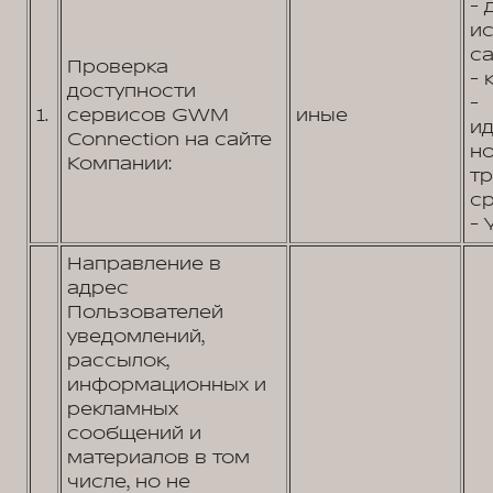
- 
и
са
Проверка
- 
доступности
-
1.
сервисов GWM
иные
и
Connection на сайте
н
Компании:
т
ср
- 
Направление в
адрес
Пользователей
уведомлений,
рассылок,
информационных и
рекламных
сообщений и
материалов в том
числе, но не