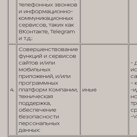
телефонных звонков
и информационно-
коммуникационных
сервисов, таких как
ВКонтакте, Telegram
и т.д.:
Совершенствование
функций и сервисов
сайтов и/или
- 
мобильных
и
приложений, и/или
са
программных
- 
4.
платформ Компании,
иные
-
техническая
н
поддержка,
т
обеспечение
ср
безопасности
-Y
персональных
данных: