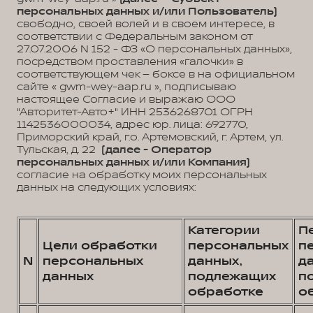
персональных данных и/или Пользователь)
свободно, своей волей и в своем интересе, в
соответствии с Федеральным законом от
27.07.2006 N 152 - ФЗ «О персональных данных»,
посредством проставления «галочки» в
соответствующем чек – боксе в на официальном
сайте « gwm-wey-aap.ru », подписываю
настоящее Согласие и выражаю ООО
"Авторитет-Авто+" ИНН 2536268701 ОГРН
1142536000034, адрес юр. лица: 692770,
Приморский край, г.о. Артемовский, г. Артем, ул.
Тульская, д. 22
(далее - Оператор
персональных данных и/или Компания)
согласие на обработку моих персональных
данных на следующих условиях:
Категории
П
Цели обработки
персональных
п
N
персональных
данных,
д
данных
подлежащих
п
обработке
о