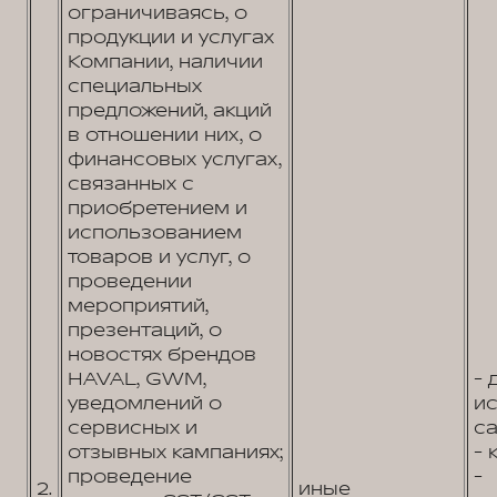
ограничиваясь, о
продукции и услугах
Компании, наличии
специальных
предложений, акций
в отношении них, о
финансовых услугах,
связанных с
приобретением и
использованием
товаров и услуг, о
проведении
мероприятий,
презентаций, о
новостях брендов
HAVAL, GWM,
- 
уведомлений о
и
сервисных и
са
отзывных кампаниях;
- 
проведение
-
2.
иные