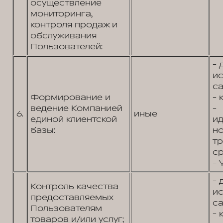
осуществление
мониторинга,
контроля продаж и
обслуживания
Пользователей:
- 
и
са
Формирование и
- 
ведение Компанией
-
6.
иные
единой клиентской
и
базы:
н
т
ср
- 
- 
Контроль качества
и
предоставляемых
са
Пользователям
- 
товаров и/или услуг;