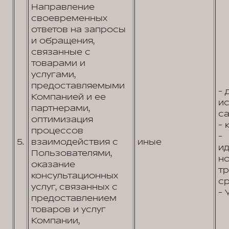
Направление
своевременных
ответов на запросы
и обращения,
связанные с
товарами и
услугами,
предоставляемыми
- 
Компанией и ее
и
партнерами,
са
оптимизация
- 
процессов
-
5.
взаимодействия с
иные
и
Пользователями,
н
оказание
т
консультационных
ср
услуг, связанных с
- 
предоставлением
товаров и услуг
Компании,