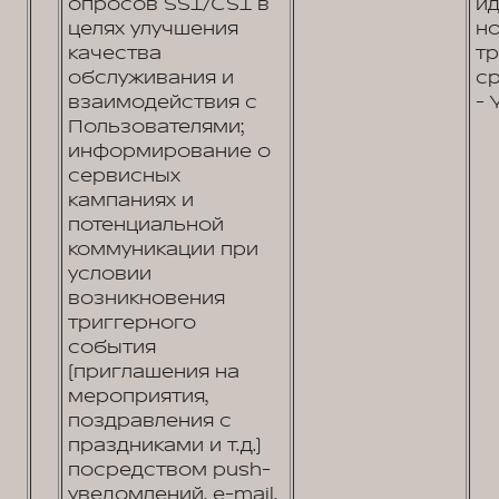
опросов SSI/CSI в
и
целях улучшения
н
качества
т
обслуживания и
ср
взаимодействия с
- 
Пользователями;
информирование о
сервисных
кампаниях и
потенциальной
коммуникации при
условии
возникновения
триггерного
события
(приглашения на
мероприятия,
поздравления с
праздниками и т.д.)
посредством push-
уведомлений, e-mail,