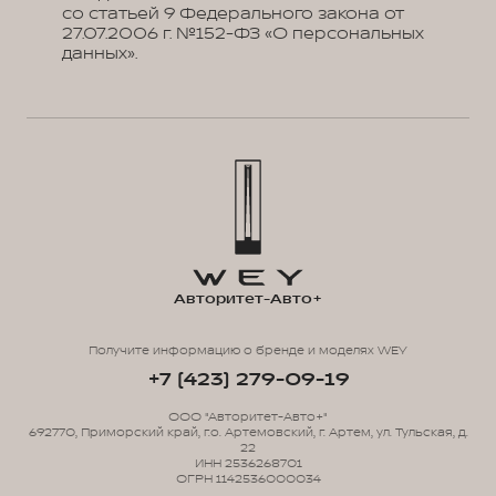
со статьей 9 Федерального закона от
27.07.2006 г. №152-ФЗ «О персональных
данных».
Авторитет-Авто+
Получите информацию о бренде и моделях WEY
+7 (423) 279-09-19
ООО "Авторитет-Авто+"
692770, Приморский край, г.о. Артемовский, г. Артем, ул. Тульская, д.
22
ИНН 2536268701
ОГРН 1142536000034