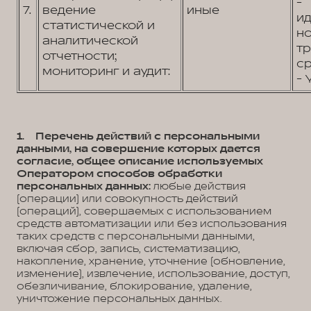
-
7.
ведение
иные
и
статистической и
н
аналитической
т
отчетности;
ср
мониторинг и аудит:
- 
1. Перечень действий с персональными
данными, на совершение которых дается
согласие, общее описание используемых
Оператором способов обработки
персональных данных:
любые действия
(операции) или совокупность действий
(операций), совершаемых с использованием
средств автоматизации или без использования
таких средств с персональными данными,
включая сбор, запись, систематизацию,
накопление, хранение, уточнение (обновление,
изменение), извлечение, использование, доступ,
обезличивание, блокирование, удаление,
уничтожение персональных данных.