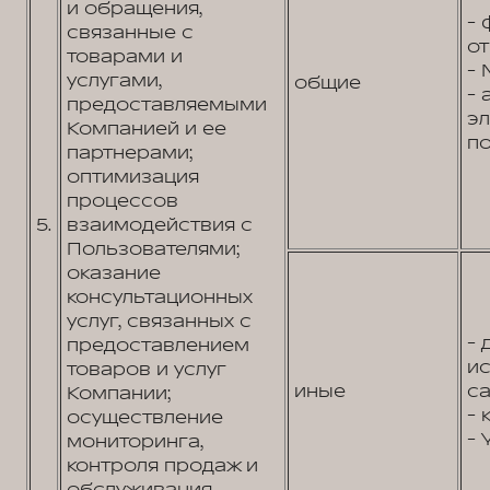
и обращения,
- 
связанные с
от
товарами и
- 
услугами,
общие
- 
предоставляемыми
э
Компанией и ее
по
партнерами;
оптимизация
процессов
5.
взаимодействия с
Пользователями;
оказание
консультационных
услуг, связанных с
- 
предоставлением
и
товаров и услуг
иные
са
Компании;
- 
осуществление
- 
мониторинга,
контроля продаж и