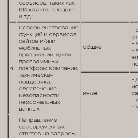
сервисов, таких как
ВКонтакте, Telegram
и т.д.:
Совершенствование
- 
функций и сервисов
от
сайтов и/или
- 
общие
мобильных
- 
приложений, и/или
э
программных
по
4.
платформ Компании,
техническая
- 
поддержка,
и
обеспечение
иные
са
безопасности
- 
персональных
- 
данных:
Направление
своевременных
ответов на запросы