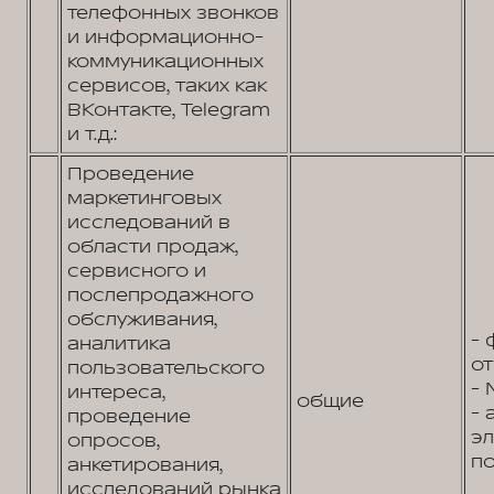
телефонных звонков
и информационно-
коммуникационных
сервисов, таких как
ВКонтакте, Telegram
и т.д.:
Проведение
маркетинговых
исследований в
области продаж,
сервисного и
послепродажного
обслуживания,
- 
аналитика
от
пользовательского
- 
интереса,
общие
- 
проведение
э
опросов,
по
анкетирования,
исследований рынка