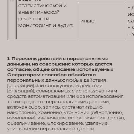
статистической и
- 
аналитической
и
отчетности;
иные
са
мониторинг и аудит:
- 
- 
1. Перечень действий с персональными
данными, на совершение которых дается
согласие, общее описание используемых
Оператором способов обработки
персональных данных:
любые действия
(операции) или совокупность действий
(операций), совершаемых с использованием
средств автоматизации или без использования
таких средств с персональными данными,
включая сбор, запись, систематизацию,
накопление, хранение, уточнение (обновление,
изменение), извлечение, использование, доступ,
обезличивание, блокирование, удаление,
уничтожение персональных данных.