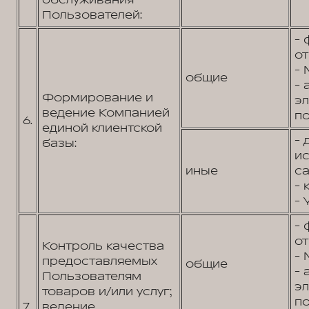
обслуживания
Пользователей:
- 
от
- 
общие
- 
Формирование и
э
ведение Компанией
по
6.
единой клиентской
- 
базы:
и
иные
са
- 
- 
- 
от
Контроль качества
- 
предоставляемых
общие
- 
Пользователям
э
товаров и/или услуг;
по
7.
ведение