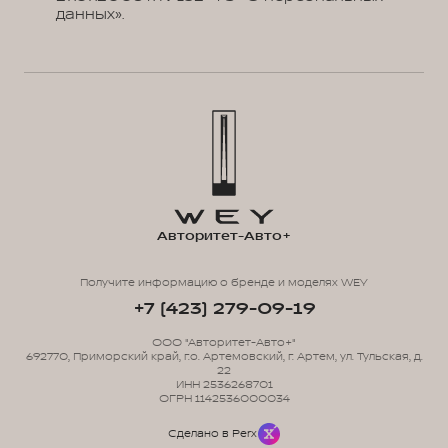
данных».
Авторитет-Авто+
Получите информацию о бренде и моделях WEY
+7 (423) 279-09-19
ООО "Авторитет-Авто+"
692770, Приморский край, г.о. Артемовский, г. Артем, ул. Тульская, д.
22
ИНН 2536268701
ОГРН 1142536000034
Сделано в Perx