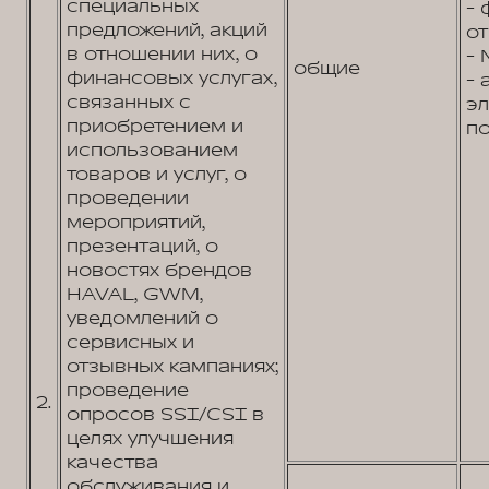
специальных
- 
предложений, акций
от
в отношении них, о
- 
общие
финансовых услугах,
- 
связанных с
э
приобретением и
по
использованием
товаров и услуг, о
проведении
мероприятий,
презентаций, о
новостях брендов
HAVAL, GWM,
уведомлений о
сервисных и
отзывных кампаниях;
проведение
2.
опросов SSI/CSI в
целях улучшения
качества
обслуживания и