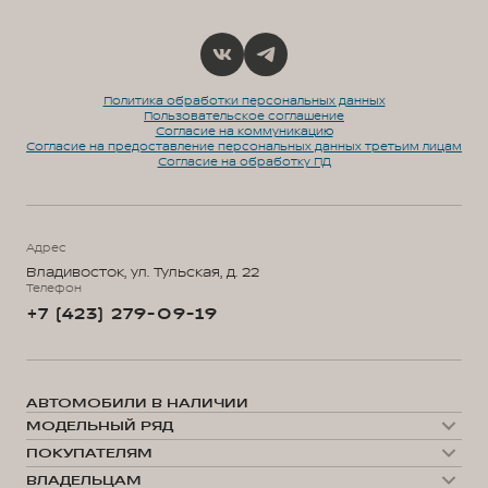
Политика обработки персональных данных
Пользовательское соглашение
Согласие на коммуникацию
Согласие на предоставление персональных данных третьим лицам
Согласие на обработку ПД
Адрес
Владивосток, ул. Тульская, д. 22
Телефон
+7 (423) 279-09-19
АВТОМОБИЛИ В НАЛИЧИИ
МОДЕЛЬНЫЙ РЯД
WEY 05
ПОКУПАТЕЛЯМ
WEY 07
Модельный ряд
WEY 80 Премиум
ВЛАДЕЛЬЦАМ