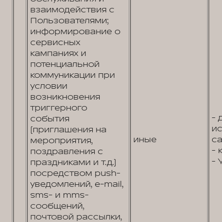
взаимодействия с
Пользователями;
информирование о
сервисных
кампаниях и
потенциальной
коммуникации при
условии
возникновения
триггерного
- 
события
и
(приглашения на
иные
са
мероприятия,
- 
поздравления с
- 
праздниками и т.д.)
посредством push-
уведомлений, e-mail,
sms- и mms-
сообщений,
почтовой рассылки,