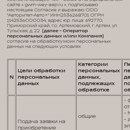
сайте « gwm-wey-aap.ru », подписываю
настоящее Согласие и выражаю ООО
"Авторитет-Авто+" ИНН2536268701 ОГРН
1142536000034, адрес юр. лица: 692770,
Приморский край, г.о. Артемовский, г. Артем, ул.
Тульская, д. 22
(далее - Оператор
персональных данных и/или Компания)
согласие на обработку моих персональных
данных на следующих условиях:
Категории
П
Цели обработки
персональных
п
N
персональных
данных,
д
данных
подлежащих
п
обработке
о
- 
от
- 
общие
- 
Подача заявки на
э
приобретение