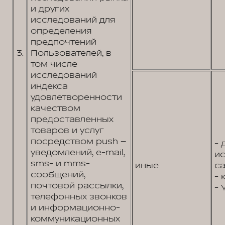
и других
исследований для
определения
предпочтений
3.
Пользователей, в
том числе
исследований
индекса
удовлетворенности
качеством
предоставленных
товаров и услуг
посредством push –
- 
уведомлений, e-mail,
и
sms- и mms-
иные
са
сообщений,
- 
почтовой рассылки,
- 
телефонных звонков
и информационно-
коммуникационных