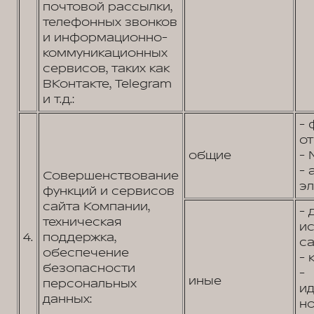
почтовой рассылки,
телефонных звонков
и информационно-
коммуникационных
сервисов, таких как
ВКонтакте, Telegram
и т.д.:
- 
от
общие
- 
- 
Совершенствование
эл
функций и сервисов
сайта Компании,
- 
техническая
и
4.
поддержка,
са
обеспечение
- 
безопасности
-
иные
персональных
и
данных:
н