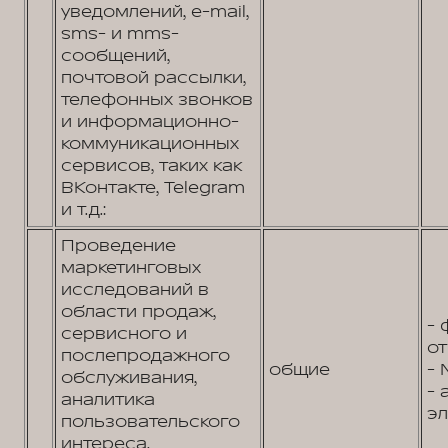
уведомлений, e-mail,
sms- и mms-
сообщений,
почтовой рассылки,
телефонных звонков
и информационно-
коммуникационных
сервисов, таких как
ВКонтакте, Telegram
и т.д.:
Проведение
маркетинговых
исследований в
области продаж,
- 
сервисного и
от
послепродажного
общие
- 
обслуживания,
- 
аналитика
эл
пользовательского
интереса,