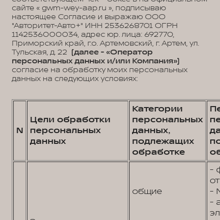
сайте « gwm-wey-aap.ru », подписываю
настоящее Согласие и выражаю ООО
"Авторитет-Авто+" ИНН 2536268701 ОГРН
1142536000034, адрес юр. лица: 692770,
Приморский край, г.о. Артемовский, г. Артем, ул.
Тульская, д. 22
(далее - «Оператор
персональных данных и/или Компания»)
согласие на обработку моих персональных
данных на следующих условиях:
Категории
П
Цели обработки
персональных
п
N
персональных
данных,
д
данных
подлежащих
п
обработке
о
- 
от
общие
- 
- 
эл