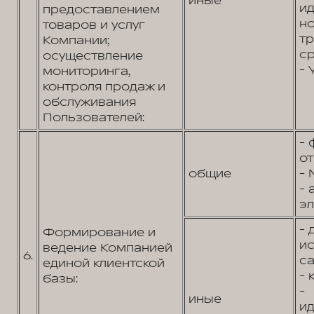
иные
и
предоставлением
н
товаров и услуг
т
Компании;
ср
осуществление
- 
мониторинга,
контроля продаж и
обслуживания
Пользователей:
- 
от
общие
- 
- 
эл
- 
Формирование и
и
ведение Компанией
6.
са
единой клиентской
- 
базы:
-
иные
и