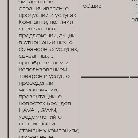
числе, но не
общие
- 
ограничиваясь, о
- 
продукции и услугах
эл
Компании, наличии
специальных
предложений, акций
в отношении них, о
финансовых услугах,
связанных с
приобретением и
использованием
товаров и услуг, о
проведении
мероприятий,
презентаций, о
новостях брендов
HAVAL, GWM,
уведомлений о
сервисных и
отзывных кампаниях;
проведение