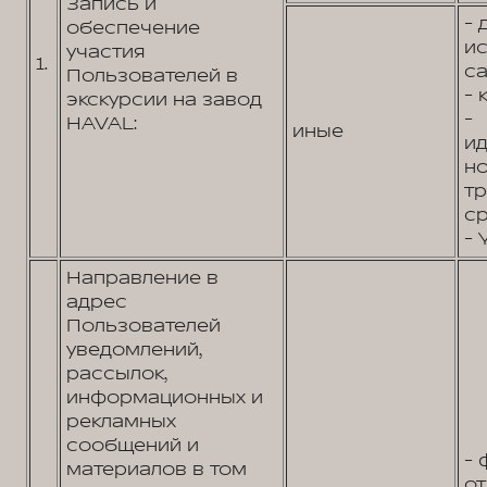
Запись и
- 
обеспечение
и
участия
1.
са
Пользователей в
- 
экскурсии на завод
-
HAVAL:
иные
и
н
т
ср
- 
Направление в
адрес
Пользователей
уведомлений,
рассылок,
информационных и
рекламных
сообщений и
- 
материалов в том
от