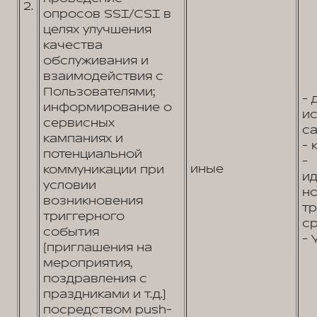
2.
опросов SSI/CSI в
целях улучшения
качества
обслуживания и
взаимодействия с
Пользователями;
- 
информирование о
и
сервисных
са
кампаниях и
- 
потенциальной
-
иные
коммуникации при
и
условии
н
возникновения
т
триггерного
ср
события
- 
(приглашения на
мероприятия,
поздравления с
праздниками и т.д.)
посредством push-