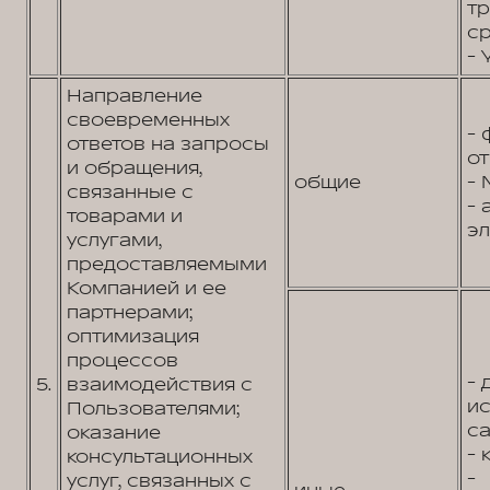
т
ср
- 
Направление
своевременных
- 
ответов на запросы
от
и обращения,
общие
- 
связанные с
- 
товарами и
эл
услугами,
предоставляемыми
Компанией и ее
партнерами;
оптимизация
процессов
- 
5.
взаимодействия с
и
Пользователями;
са
оказание
- 
консультационных
-
услуг, связанных с