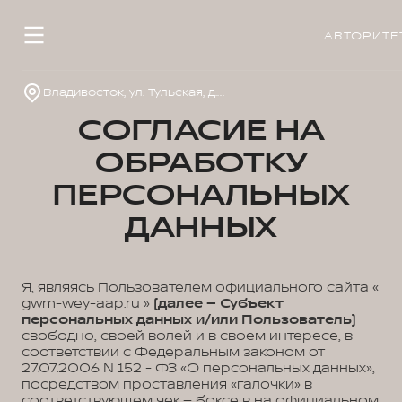
АВТОРИТЕ
Владивосток, ул. Тульская, д. 22
СОГЛАСИЕ НА
ОБРАБОТКУ
ПЕРСОНАЛЬНЫХ
ДАННЫХ
Я, являясь Пользователем официального сайта «
gwm-wey-aap.ru »
(далее – Субъект
персональных данных и/или Пользователь)
свободно, своей волей и в своем интересе, в
соответствии с Федеральным законом от
27.07.2006 N 152 - ФЗ «О персональных данных»,
посредством проставления «галочки» в
соответствующем чек – боксе в на официальном