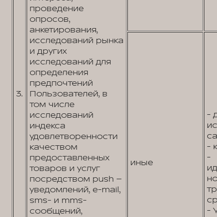
проведение
опросов,
анкетирования,
исследований рынка
и других
исследований для
определения
предпочтений
3.
Пользователей, в
том числе
- 
исследований
и
индекса
са
удовлетворенности
- 
качеством
-
предоставленных
иные
и
товаров и услуг
н
посредством push –
т
уведомлений, e-mail,
ср
sms- и mms-
- 
сообщений,