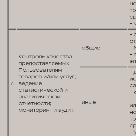
н
т
ср
- 
- 
от
общие
- 
- 
Контроль качества
эл
предоставляемых
Пользователям
- 
товаров и/или услуг;
и
7.
ведение
са
статистической и
- 
аналитической
-
иные
отчетности;
и
мониторинг и аудит:
н
т
ср
- 