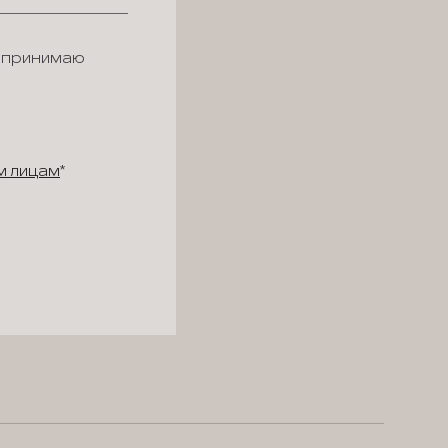
 принимаю
м лицам
*