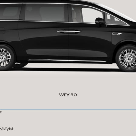
WEY 80
*
миум