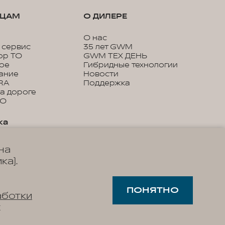
ЬЦАМ
О ДИЛЕРЕ
О нас
 сервис
35 лет GWM
ор ТО
GWM ТЕХ ДЕНЬ
кое
Гибридные технологии
ание
Новости
RA
Поддержка
а дороге
ТО
ка
онное
на
ие
 сервисы WEY
ка).
ва по
ции
ПОНЯТНО
аботки
х
ры
 станции