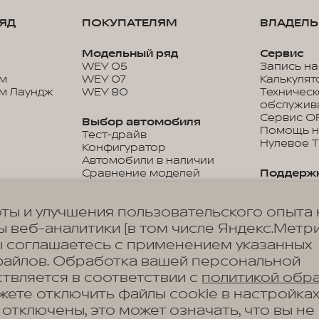
ЯД
ПОКУПАТЕЛЯМ
ВЛАДЕЛ
Модельный ряд
Сервис
WEY 05
Запись на
м
WEY 07
Калькулят
м Лаундж
WEY 80
Техничес
обслужив
Сервис O
Выбор автомобиля
Помощь н
Тест-драйв
Нулевое 
Конфигуратор
Автомобили в наличии
Сравнение моделей
Поддерж
Прайс-листы и каталоги
Гарантия
Дистанци
ты и улучшения пользовательского опыта 
управлен
Покупка
Цифровые
 веб-аналитики (в том числе Яндекс.Метри
Кредитный калькулятор
Подписки
Программы кредитования
ы соглашаетесь с применением указанных
Руководст
Корпоративным клиентам
файлов. Обработка вашей персональной
эксплуата
Специальные
твляется в соответствии с
политикой обр
предложения
ожете отключить файлы cookie в настройка
Программы лизинга
Аксессу
Зарядные
 отключены, это может означать, что вы не