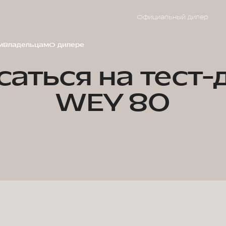
Официальный дилер
м
Владельцам
О дилере
саться на тест-
WEY 80